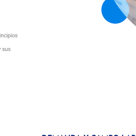
incipios
y sus
.