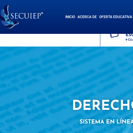
INICIO
ACERCA DE
OFERTA EDUCATIVA
SI
ES
9 CU
DERECH
SISTEMA EN LÍNE