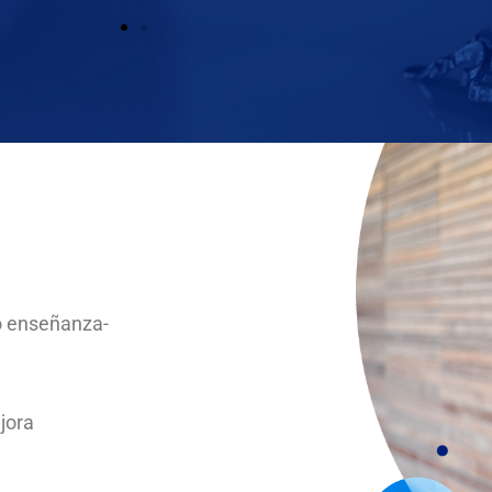
LIDADES
ucir grupos y participar en equipos multidisciplinarios pa
ncieras.
ar el entorno económico, político y social en que actúa el D
nar el contenido de los textos jurídicos y su aplicabilidad.
nicarse con un adecuado manejo del lenguaje y redacción j
over ante la sociedad la correcta interpretación de las leye
so enseñanza-
mentar sus puntos de vista e identificar errores en la refut
ar asesoría jurídica y legal.
ar y dirigir grupos de trabajo en las diversas disciplinas de
jora