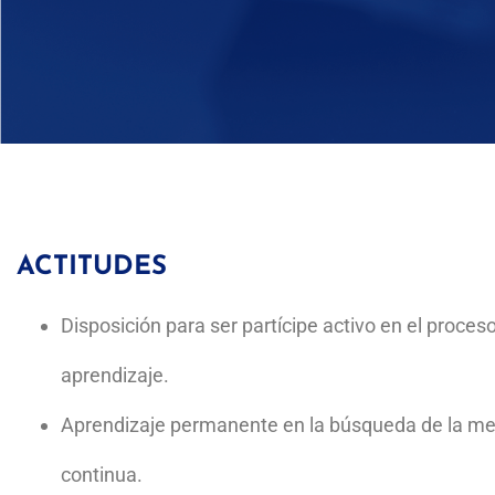
HABI
ta la fecha, con base en los
Cond
fina
de estos problemas mediante
Ubic
Domi
ACTITUDES
ropio desarrollo de la
Comu
Prom
Disposición para ser partícipe activo en el proce
Argu
Brind
aprendizaje.
Form
Aprendizaje permanente en la búsqueda de la me
continua.