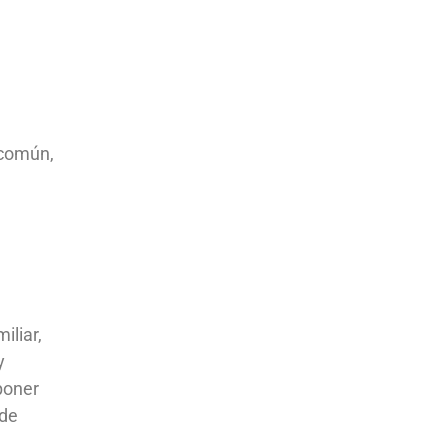
 común,
iliar,
y
poner
 de