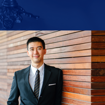
ra fundamentar la toma de decisiones
erecho.
urídica.
s vigentes.
ación de la misma.
l Derecho.