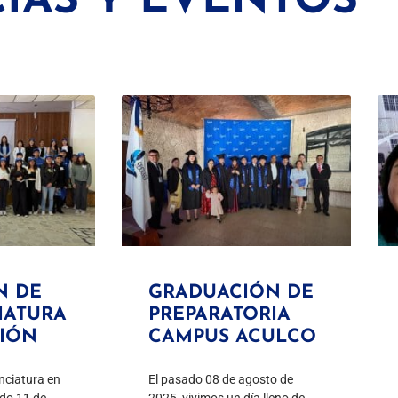
IAS Y EVENTOS
N DE
GRADUACIÓN DE
IATURA
PREPARATORIA
CIÓN
CAMPUS ACULCO
nciatura en
El pasado 08 de agosto de
ado 11 de
2025, vivimos un día lleno de