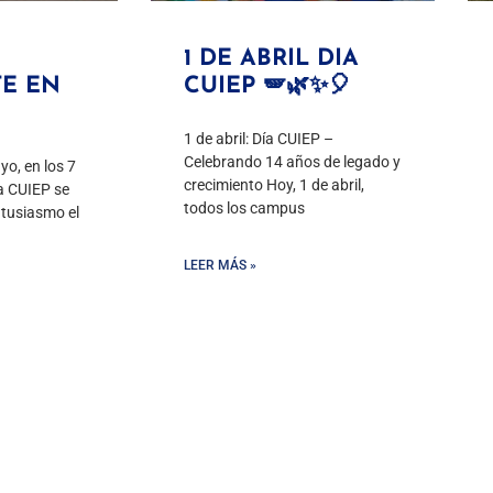
1 DE ABRIL DIA
TE EN
CUIEP 🪽🌿✨🎈
1 de abril: Día CUIEP –
Celebrando 14 años de legado y
o, en los 7
crecimiento Hoy, 1 de abril,
a CUIEP se
todos los campus
ntusiasmo el
LEER MÁS »