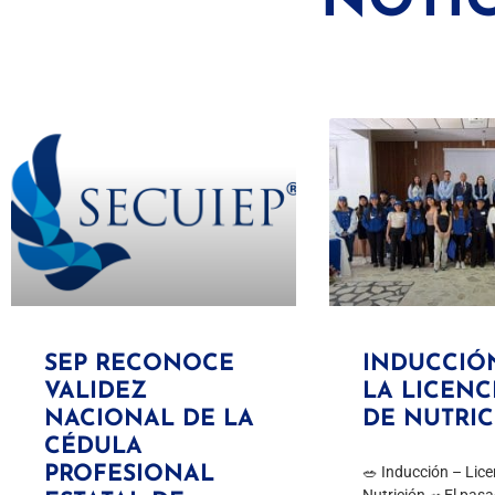
NOTIC
SEP RECONOCE
INDUCCIÓ
VALIDEZ
LA LICENC
NACIONAL DE LA
DE NUTRI
CÉDULA
PROFESIONAL
🥗 Inducción – Lice
Nutrición 🥗El pas