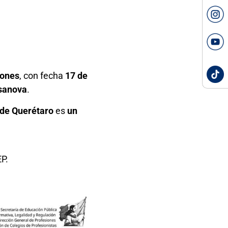
iones
, con fecha
17 de
asanova
.
 de Querétaro
es
un
EP.