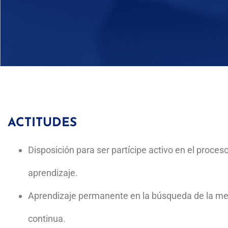
HABILIDADES
Conducir grupos y participar en equipos
financieras.
Ubicar el entorno económico, político y 
Dominar el contenido de los textos jurídi
ACTITUDES
Comunicarse con un adecuado manejo del
Promover ante la sociedad la correcta in
Disposición para ser partícipe activo en el proce
Argumentar sus puntos de vista e identif
Brindar asesoría jurídica y legal.
aprendizaje.
Formar y dirigir grupos de trabajo en las
Aprendizaje permanente en la búsqueda de la me
continua.