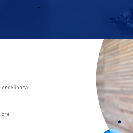
 multidisciplinarios para fundamentar la toma de decisione
social en que actúa el Derecho.
cos y su aplicabilidad.
 lenguaje y redacción jurídica.
terpretación de las leyes vigentes.
so enseñanza-
icar errores en la refutación de la misma.
 diversas disciplinas del Derecho.
jora