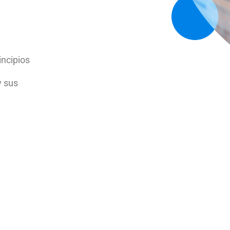
incipios
y sus
.