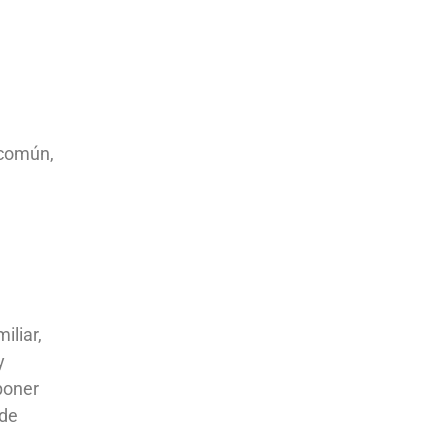
 común,
iliar,
y
poner
 de