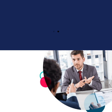
HABILIDADES
Identiﬁcar elementos relevantes que afectan o
enriquecen la práctica psicológica en la industria.
Evaluar, diseñar e implementar alternativas viables
para la resolución de conﬂictos organizacionales.
Evaluar, diseñar e implementar modelos o estrategias
de reclutamiento del personal de una organización.
Orientar y dirigir procesos en la mejora del clima
laboral.
Realizar estudios de campo para aportar contenidos
en el área de reclutamiento electrónico del personal.
Seleccionar estrategias adecuadas en el manejo de
conﬂictos organizacionales.
Adaptar y adecuar las técnicas para lograr un clima
organizacional que ayude en el desarrollo personal y