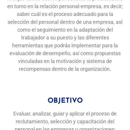
en
torno
en la relación
personal-empresa,
es
decir;
saber
cuál
es
el proceso
adecuado
para
la
selección
del personal
dentro
de una empresa,
así
como
el
seguimiento
en la
adaptación
del
trabajador a
su
puesto
y las
diferentes
herramientas
que
podrás
implementar
para
la
evaluación
de
desempeño,
así
como
propuestas
vinculadas
en la motivación
y sistema
de
recompensas
dentro
de
la
organización.
OBJETIVO
Evaluar,
analizar,
guiar
y aplicar el proceso
de
reclutamiento,
selección
y capacitación
del
personal
en las
empresas
u organizaciones;