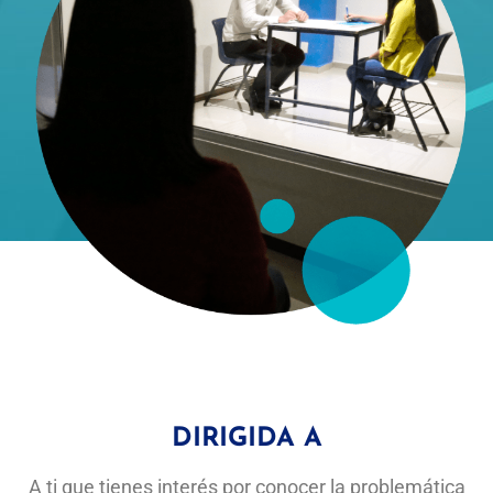
DIRIGIDA A
A ti
que tienes interés
por
conocer
la problemática