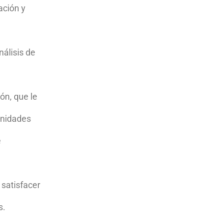
ación y
nálisis de
ón, que le
unidades
e
 satisfacer
s.