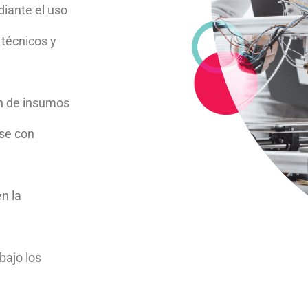
diante el uso
 técnicos y
ón de insumos
ose con
n la
bajo los