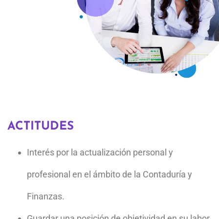
su profesión, en el análisis e interpretación de
estados contables y financieros.
Tomar decisiones que le permitan resolver problemas
y situaciones que se le presenten en su vida
profesional.
Conducir grupos de trabajo inter y multidisciplinarios
que le permitan cumplir con las políticas y normas de
las organizaciones a las que preste sus servicios.
Manejar adecuadamente los recursos humanos,
materiales y financieros de los entes económicos en
los que participe.
Utilizar sistemas de cómputo y de comunicaciones
para la recepción, selección, procesamiento y
aprovechamiento de información contable y financiera
ACTITUDES
acorde a la modernidad.
Interés por la actualización personal y
profesional en el ámbito de la Contaduría y
Finanzas.
Guardar una posición de objetividad en su labor