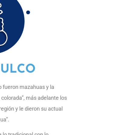
MULCO
o fueron mazahuas y la
 colorada”, más adelante los
egión y le dieron su actual
ua”.
o tradicional con lo