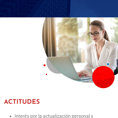
HABILIDADES
Comunicación y negociación.
Uso adecuado del lenguaje oral y escrito.
Relaciones interpersonales que conlleven a trabajar
en equipos multidisciplinarios.
Capacidad de análisis e investigación en el ámbito
nacional e internacional.
Habilidad en la negociación.
Gusto por aprender diferentes idiomas.
Curiosidad por entender el papel de México en el
mundo y reconocer las influencias que se ejercen
sobre nuestro país.
Interés por los problemas políticos, económicos, de
comercio y sociales nacionales e internacionales.
Voluntad de influir en la vida nacional e internacional
de manera propositiva.
Inclinación a desarrollar una capacidad de análisis
crítico y expresarlo de manera oral o escrita.
ACTITUDES
Interés por la actualización personal y