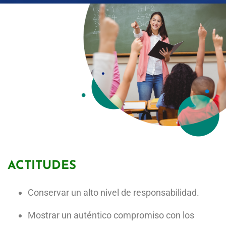
Aplicar los conocimientos adquiridos en la toma de
decisiones para la solución de situaciones educativas
en los ámbitos escolar, empresarial y familiar.
Adaptar los métodos y estrategias de aprendizaje a
las nuevas tecnologías.
Diagnosticar y dar solución a necesidades
institucionales; con el fin de lograr la calidad en el
funcionamiento de dichas organizaciones.
Capacitar y orientar al recurso humano, así como
detectar las potencialidades y capacidades que sean
aprovechables dentro del campo de trabajo.
Dirigir al recurso humano que permita en grupos de
trabajos multidisciplinarios fundamentar la toma de
decisiones para lograr calidad educativa.
ACTITUDES
Conservar un alto nivel de responsabilidad.
Mostrar un auténtico compromiso con los