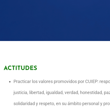
HABILIDADES
Asumir el liderazgo comprometido con 
pertinente.
Resolver conflictos personales y socia
profesión para la adecuada toma de de
ACTITUDES
Lograr la adaptabilidad que requieren 
crear mejores condiciones de vida
Practicar los valores promovidos por CUIEP: respo
justicia, libertad, igualdad, verdad, honestidad, paz
solidaridad y respeto, en su ámbito personal y pro