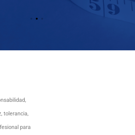
las necesidades sociales y profesionales para promover el
les, de conformidad a técnicas específicas en el ámbito ac
cisiones.
los ambientes sociales profesionales de incertidumbre de n
nsabilidad,
, tolerancia,
fesional para