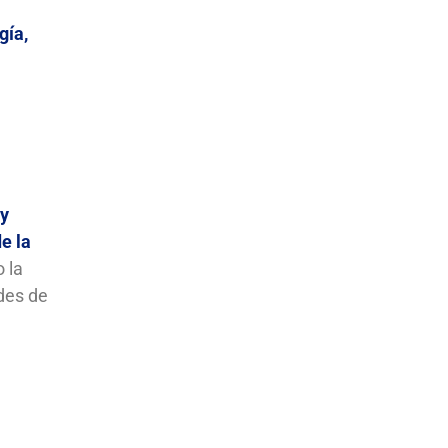
gía,
 y
e la
o la
des de