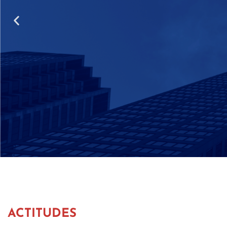
HABILIDADES
Comunicación y negociación.
Uso adecuado del lenguaje oral y escrit
Relaciones interpersonales que conlleven
Capacidad de análisis e investigación en
ACTITUDES
Habilidad en la negociación.