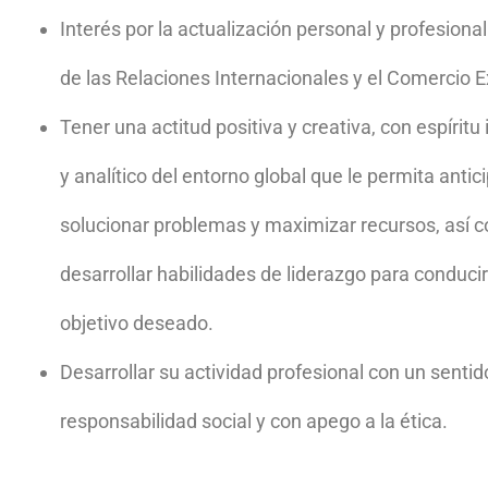
Gusto por aprender diferentes idiomas.
Interés por la actualización personal y profesiona
Curiosidad por entender el papel de Méx
nuestro país.
de las Relaciones Internacionales y el Comercio Ex
Interés por los problemas políticos, ec
Voluntad de influir en la vida nacional e
Tener una actitud positiva y creativa, con espíritu
Inclinación a desarrollar una capacidad d
y analítico del entorno global que le permita antici
solucionar problemas y maximizar recursos, así 
desarrollar habilidades de liderazgo para conducir
objetivo deseado.
Desarrollar su actividad profesional con un sentid
responsabilidad social y con apego a la ética.