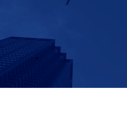
o.
 a trabajar en equipos multidisciplinarios.
 el ámbito nacional e internacional.