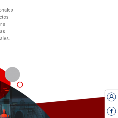
ionales
ctos
r al
las
ales.