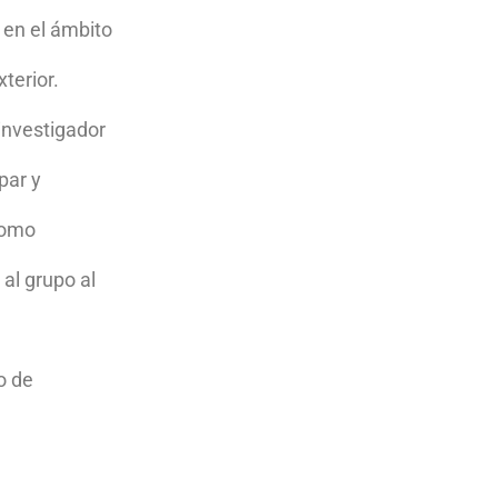
l en el ámbito
ico en el mundo y reconocer las influencias que se ejercen
terior.
onómicos, de comercio y sociales nacionales e internacional
 internacional de manera propositiva.
 investigador
e análisis crítico y expresarlo de manera oral o escrita.
par y
como
 al grupo al
o de