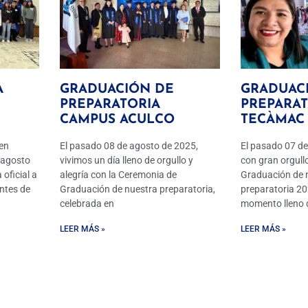
A
GRADUACIÓN DE
GRADUAC
E
PREPARATORIA
PREPARAT
CAMPUS ACULCO
TECÀMAC
en
El pasado 08 de agosto de 2025,
El pasado 07 de
 agosto
vivimos un día lleno de orgullo y
con gran orgull
oficial a
alegría con la Ceremonia de
Graduación de 
ntes de
Graduación de nuestra preparatoria,
preparatoria 20
celebrada en
momento lleno 
LEER MÁS »
LEER MÁS »