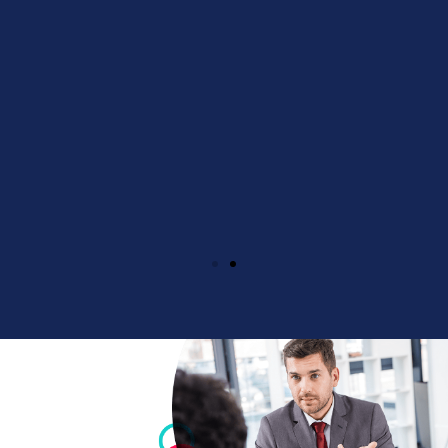
HABILIDADES
Identiﬁcar elementos relevantes que afectan o
enriquecen la práctica psicológica en la industria.
Evaluar, diseñar e implementar alternativas viables
para la resolución de conﬂictos organizacionales.
Evaluar, diseñar e implementar modelos o estrategias
de reclutamiento del personal de una organización.