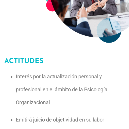
Orientar y dirigir procesos en la mejora del clima
laboral.
Realizar estudios de campo para aportar contenidos
en el área de reclutamiento electrónico del personal.
Seleccionar estrategias adecuadas en el manejo de
conﬂictos organizacionales.
Adaptar y adecuar las técnicas para lograr un clima
organizacional que ayude en el desarrollo personal y
laboral.
ACTITUDES
Interés
por la
actualización
personal
y
profesional
en
el ámbito de
la
Psicología
Organizacional.
Emitirá
juicio de
objetividad en
su
labor