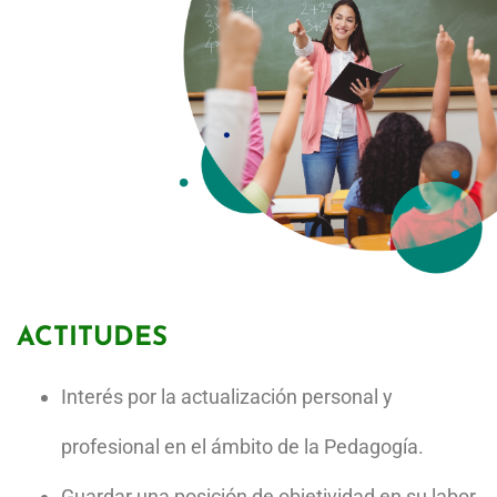
Pedagogía en todas sus áreas.
Poseer habilidades de resolución creativa de
problemas propios del campo de aplicación de la
Pedagogía.
Investigar con amplitud y seriedad científica en las
distintas áreas del conocimiento pedagógico.
Manejarse con fluidez en otros idiomas,
particularmente en inglés.
Aplicar e interpretar algunas pruebas psicométricas.
Analizar, diagnosticar, interpretar y evaluar los
problemas educativos.
ACTITUDES
Interés por la actualización personal y
profesional en el ámbito de la Pedagogía.
Guardar una posición de objetividad en su labor