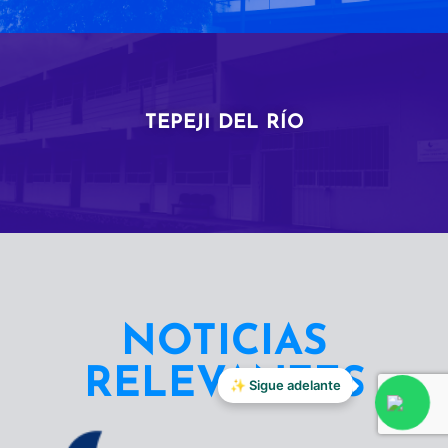
TEPEJI DEL RÍO
NOTICIAS
RELEVANTES
✨ Sigue adelante